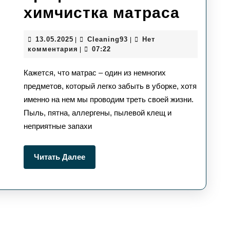
Как
химчистка матраса
верну
13.05.2025
Сleaning93
13.05.2025
Сleaning93
Нет
|
|
свеже
комментария
07:22
|
и
Кажется, что матрас – один из немногих
чисто
предметов, который легко забыть в уборке, хотя
именно на нем мы проводим треть своей жизни.
профе
Пыль, пятна, аллергены, пылевой клещ и
химчи
неприятные запахи
матра
Читать
Читать Далее
Далее