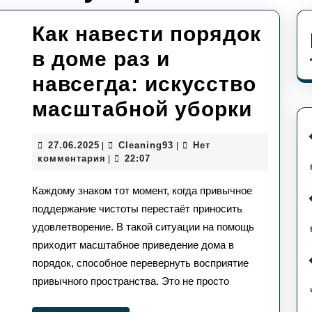
Как навести порядок
в доме раз и
навсегда: искусство
Как
масштабной уборки
наве
27.06.2025
Сleaning93
27.06.2025
Сleaning93
Нет
|
|
поря
комментария
22:07
|
в
Каждому знаком тот момент, когда привычное
доме
поддержание чистоты перестаёт приносить
удовлетворение. В такой ситуации на помощь
раз
приходит масштабное приведение дома в
и
порядок, способное перевернуть восприятие
навсе
привычного пространства. Это не просто
иску