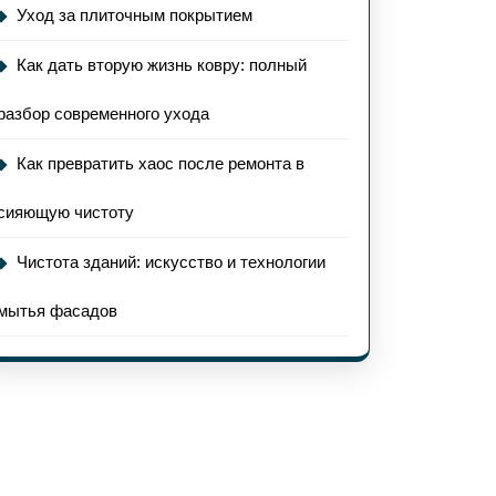
Уход за плиточным покрытием
табной
Как дать вторую жизнь ковру: полный
ки
разбор современного ухода
Как превратить хаос после ремонта в
сияющую чистоту
Чистота зданий: искусство и технологии
мытья фасадов
рую
ь
у: