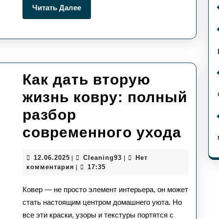
Читать
Читать Далее
масш
Далее
убор
Как дать вторую
жизнь ковру: полный
разбор
Как
современного ухода
дать
12.06.2025
Сleaning93
12.06.2025
Сleaning93
Нет
|
|
вто
комментария
17:35
|
жизн
Ковер — не просто элемент интерьера, он может
ковр
стать настоящим центром домашнего уюта. Но
все эти краски, узоры и текстуры портятся с