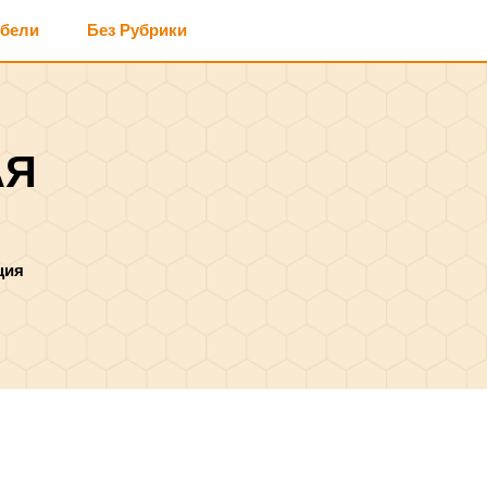
ебели
Без Рубрики
АЯ
ция