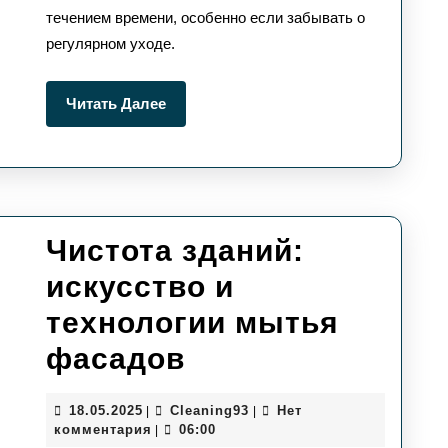
пол
течением времени, особенно если забывать о
разб
регулярном уходе.
совр
уход
Читать
Читать Далее
Далее
Чистота зданий:
искусство и
технологии мытья
Чистота
фасадов
зданий:
18.05.2025
Сleaning93
18.05.2025
Сleaning93
Нет
|
|
искусство
комментария
06:00
|