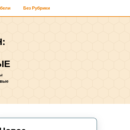
ебели
Без Рубрики
:
ЫЕ
ы
овые