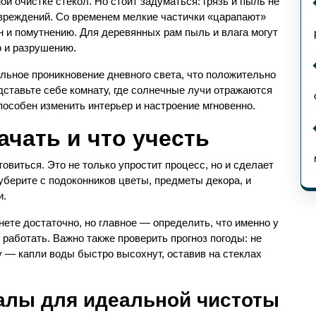
й очистке стекол. Но стоит задуматься: грязь и пыль не
повреждений. Со временем мелкие частички «царапают»
 и помутнению. Для деревянных рам пыль и влага могут
ю и разрушению.
льное проникновение дневного света, что положительно
дставьте себе комнату, где солнечные лучи отражаются
пособен изменить интерьер и настроение мгновенно.
ачать и что учесть
товиться. Это не только упростит процесс, но и сделает
берите с подоконников цветы, предметы декора, и
и.
нете достаточно, но главное — определить, что именно у
 работать. Важно также проверить прогноз погоды: не
 — капли воды быстро высохнут, оставив на стеклах
алы для идеальной чистоты