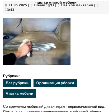
чистке мягкой мебели
11.05.2025
Сleaning93
11.05.2025
Сleaning93
Нет комментария
|
|
|
13:43
Рубрики:
Без рубрики
Организация уборки
Чистка мебели
Со временем любимый диван теряет первоначальный вид.
Пятна, пыль и запахи накапливаются, а обычной уборки