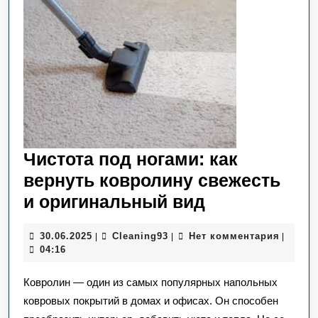
Чистота под ногами: как
вернуть ковролину свежесть
Чистота
и оригинальный вид
под
30.06.2025
Сleaning93
30.06.2025
Сleaning93
Нет комментария
|
|
|
ногами:
04:16
как
Ковролин — один из самых популярных напольных
вернуть
ковровых покрытий в домах и офисах. Он способен
ковролину