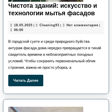
Чистота зданий: искусство и
Чист
технологии мытья фасадов
здани
18.05.2025
Сleaning93
18.05.2025
Сleaning93
Нет комментария
|
|
|
искус
06:00
и
В городской суете и среди природного буйства
техно
антураж фасада дома нередко превращается в тихий
мыть
свидетель времени и неблагоприятных погодных
фаса
условий. Чтобы сохранить первоначальный облик
строения, важна не просто уборка, а
Читать
Читать Далее
Далее