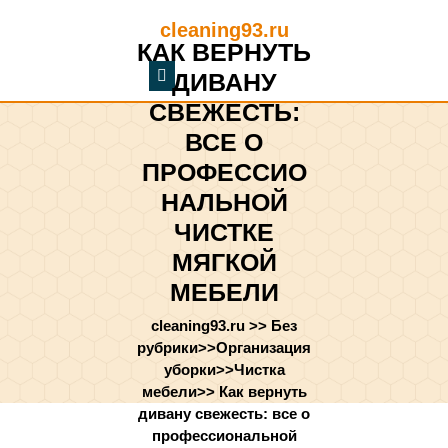
Перейти
cleaning93.ru
к
КАК ВЕРНУТЬ
содержимому
Перейти
ДИВАНУ
к
СВЕЖЕСТЬ:
содержимому
ВСЕ О
ПРОФЕССИО
НАЛЬНОЙ
ЧИСТКЕ
МЯГКОЙ
МЕБЕЛИ
cleaning93.ru
>>
Без
рубрики
>>
Организация
уборки
>>
Чистка
мебели
>>
Как вернуть
дивану свежесть: все о
профессиональной