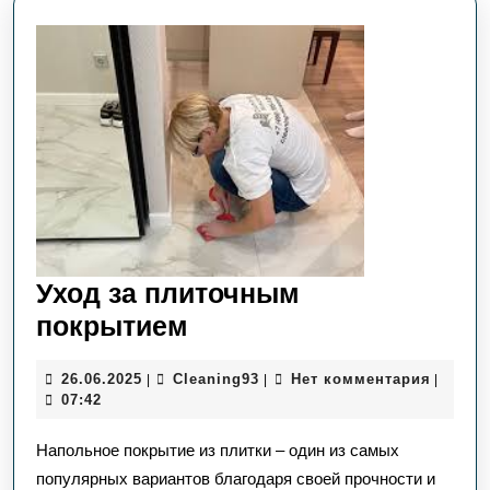
Уход за плиточным
Уход
покрытием
за
26.06.2025
Сleaning93
26.06.2025
Сleaning93
Нет комментария
|
|
|
плиточным
07:42
покрытием
Напольное покрытие из плитки – один из самых
популярных вариантов благодаря своей прочности и